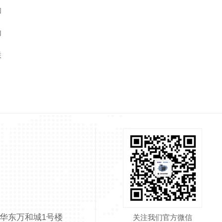
知
内
联
华东万和城1号楼
关注我们官方微信